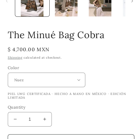
The Minué Bag Cobra
Regular
$ 4,700.00 MXN
price
Shipping
calculated at checkout.
Color
PIEL LWG CERTIFICADA · HECHO A MANO EN MÉXICO · EDICIÓN
LIMITADA
Quantity
Decrease
Increase
quantity
quantity
for
for